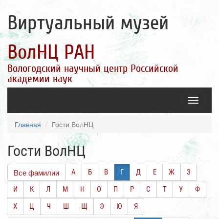
Виртуальный музей
ВолНЦ РАН
Вологодский научный центр Российской
академии наук
Toggle
navigatio
Главная
Гости ВолНЦ
Гости ВолНЦ
Все фамилии
А
Б
В
Г
Д
Е
Ж
З
И
К
Л
М
Н
О
П
Р
С
Т
У
Ф
Х
Ц
Ч
Ш
Щ
Э
Ю
Я