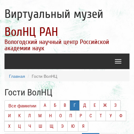
Виртуальный музей
ВолНЦ РАН
Вологодский научный центр Российской
академии наук
Toggle
navigatio
Главная
Гости ВолНЦ
Гости ВолНЦ
Все фамилии
А
Б
В
Г
Д
Е
Ж
З
И
К
Л
М
Н
О
П
Р
С
Т
У
Ф
Х
Ц
Ч
Ш
Щ
Э
Ю
Я