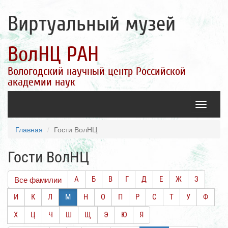
Виртуальный музей
ВолНЦ РАН
Вологодский научный центр Российской
академии наук
Toggle
navigatio
Главная
Гости ВолНЦ
Гости ВолНЦ
Все фамилии
А
Б
В
Г
Д
Е
Ж
З
И
К
Л
М
Н
О
П
Р
С
Т
У
Ф
Х
Ц
Ч
Ш
Щ
Э
Ю
Я