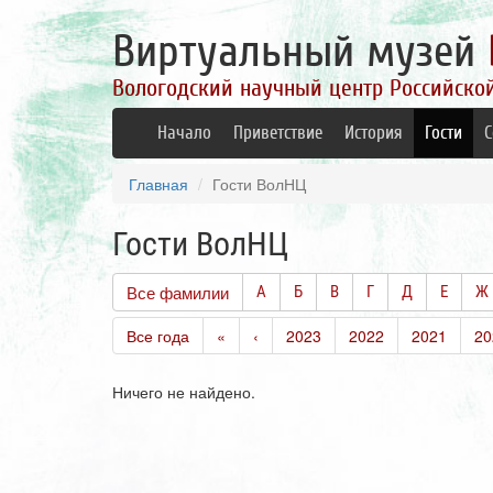
Виртуальный музей
Вологодский научный центр Российско
Начало
Приветствие
История
Гости
С
Главная
Гости ВолНЦ
Гости ВолНЦ
Все фамилии
А
Б
В
Г
Д
Е
Ж
Все года
«
‹
2023
2022
2021
20
Ничего не найдено.