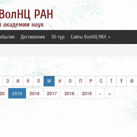
ВолНЦ РАН
й академии наук
обытия
Достижения
3D-тур
Сайты ВолНЦ РАН
З
И
К
Л
М
Н
О
П
Р
С
Т
У
Ф
20
2019
2018
2017
2016
2015
›
»