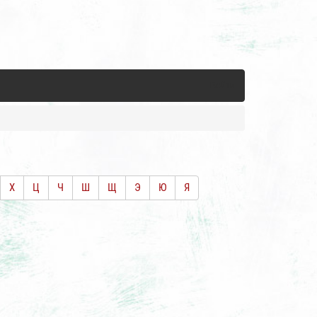
Войти
Х
Ц
Ч
Ш
Щ
Э
Ю
Я