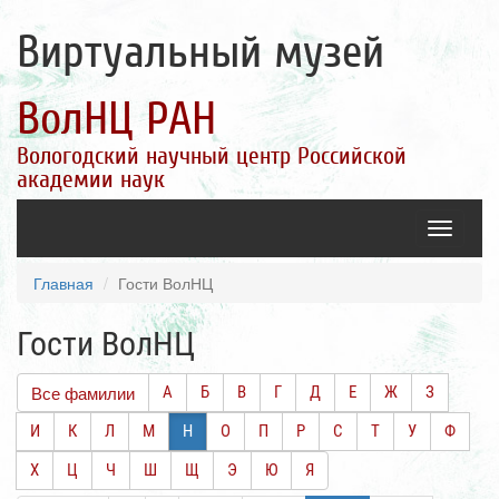
Виртуальный музей
ВолНЦ РАН
Вологодский научный центр Российской
академии наук
Toggle
navigatio
Главная
Гости ВолНЦ
Гости ВолНЦ
Все фамилии
А
Б
В
Г
Д
Е
Ж
З
И
К
Л
М
Н
О
П
Р
С
Т
У
Ф
Х
Ц
Ч
Ш
Щ
Э
Ю
Я