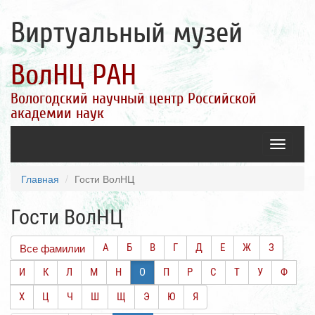
Виртуальный музей
ВолНЦ РАН
Вологодский научный центр Российской
академии наук
Toggle
navigatio
Главная
Гости ВолНЦ
Гости ВолНЦ
Все фамилии
А
Б
В
Г
Д
Е
Ж
З
И
К
Л
М
Н
О
П
Р
С
Т
У
Ф
Х
Ц
Ч
Ш
Щ
Э
Ю
Я