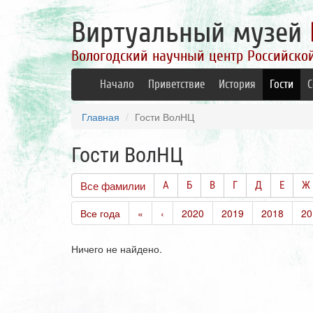
Виртуальный музей
Вологодский научный центр Российско
Начало
Приветствие
История
Гости
С
Главная
Гости ВолНЦ
Гости ВолНЦ
Все фамилии
А
Б
В
Г
Д
Е
Ж
Все года
«
‹
2020
2019
2018
20
Ничего не найдено.