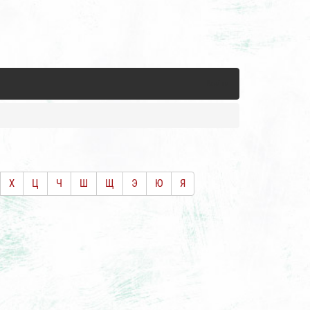
Войти
Х
Ц
Ч
Ш
Щ
Э
Ю
Я