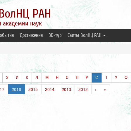
ВолНЦ РАН
й академии наук
обытия
Достижения
3D-тур
Сайты ВолНЦ РАН
З
И
К
Л
М
Н
О
П
Р
С
Т
У
Ф
17
2016
2015
2014
2013
2012
›
»